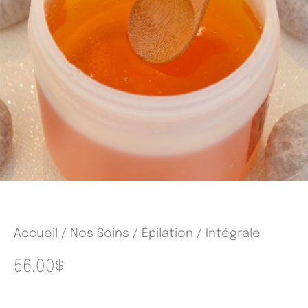
Accueil
/
Nos Soins
/
Épilation
/ Intégrale
56.00
$