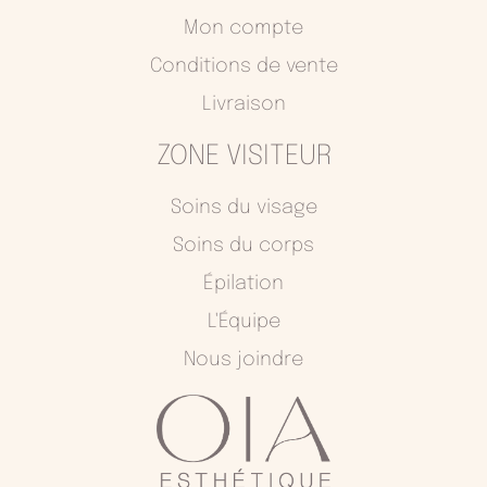
o
r
Mon compte
k
a
Conditions de vente
m
Livraison
ZONE VISITEUR
Soins du visage
Soins du corps
Épilation
L'Équipe
Nous joindre