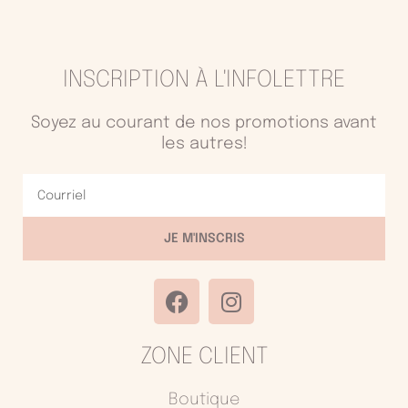
INSCRIPTION À L'INFOLETTRE
Soyez au courant de nos promotions avant
les autres!
Courriel
JE M'INSCRIS
F
I
a
n
c
s
ZONE CLIENT
e
t
b
a
o
g
Boutique