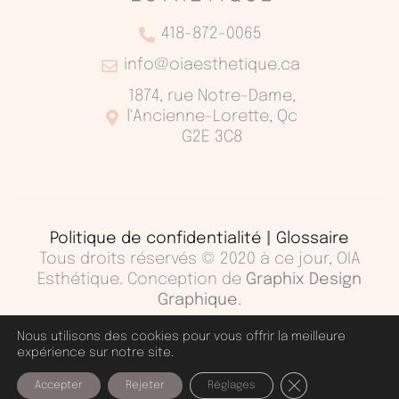
418-872-0065
info@oiaesthetique.ca
1874, rue Notre-Dame,
l'Ancienne-Lorette, Qc
G2E 3C8
Politique de confidentialité
|
Glossaire
Tous droits réservés © 2020 à ce jour, OIA
Esthétique. Conception de
Graphix Design
Graphique
.
Nous utilisons des cookies pour vous offrir la meilleure
expérience sur notre site.
Fermer la banniè
Accepter
Rejeter
Réglages