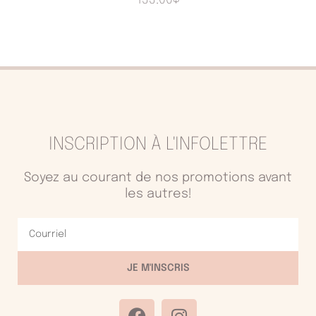
153.00
$
INSCRIPTION À L'INFOLETTRE
Soyez au courant de nos promotions avant
les autres!
Courriel
JE M'INSCRIS
F
I