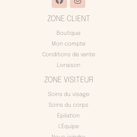
a
n
c
s
ZONE CLIENT
e
t
b
a
o
g
Boutique
o
r
Mon compte
k
a
Conditions de vente
m
Livraison
ZONE VISITEUR
Soins du visage
Soins du corps
Épilation
L'Équipe