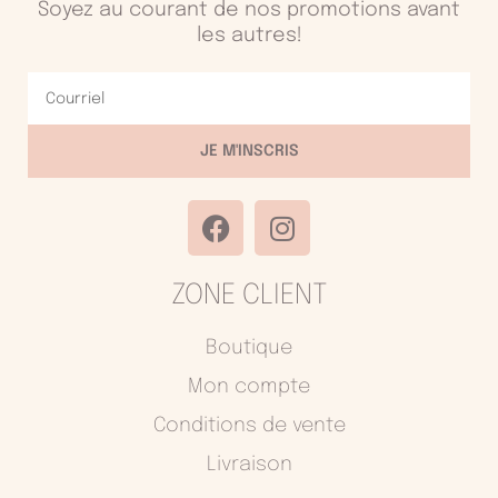
Soyez au courant de nos promotions avant
les autres!
Courriel
JE M'INSCRIS
F
I
a
n
c
s
ZONE CLIENT
e
t
b
a
o
g
Boutique
o
r
Mon compte
k
a
Conditions de vente
m
Livraison