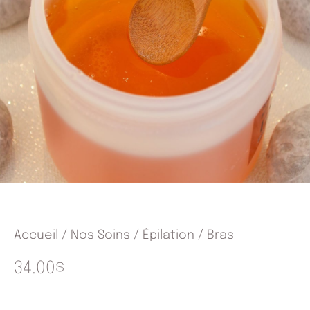
Accueil
/
Nos Soins
/
Épilation
/ Bras
34.00
$