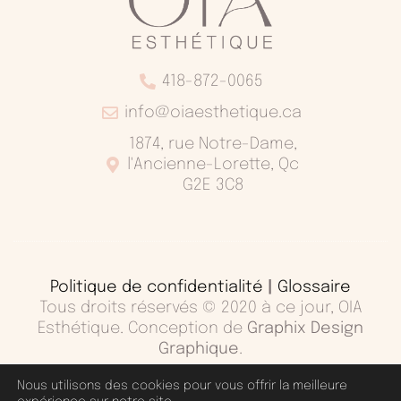
418-872-0065
info@oiaesthetique.ca
1874, rue Notre-Dame,
l'Ancienne-Lorette, Qc
G2E 3C8
Politique de confidentialité
|
Glossaire
Tous droits réservés © 2020 à ce jour, OIA
Esthétique. Conception de
Graphix Design
Graphique
.
Nous utilisons des cookies pour vous offrir la meilleure