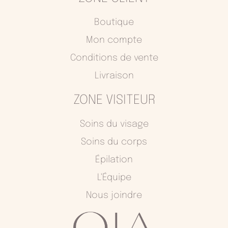
b
a
o
g
Boutique
o
r
Mon compte
k
a
Conditions de vente
m
Livraison
ZONE VISITEUR
Soins du visage
Soins du corps
Épilation
L'Équipe
Nous joindre