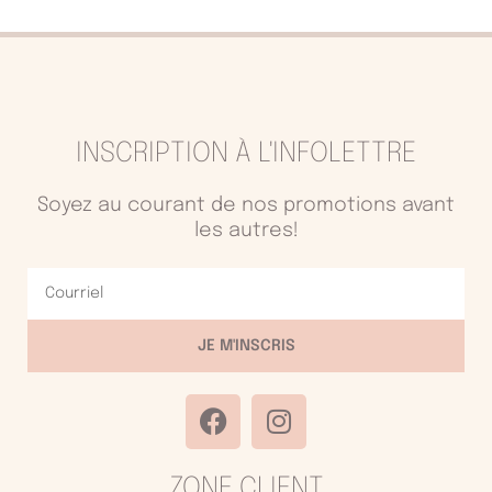
INSCRIPTION À L'INFOLETTRE
Soyez au courant de nos promotions avant
les autres!
Courriel
JE M'INSCRIS
F
I
a
n
c
s
ZONE CLIENT
e
t