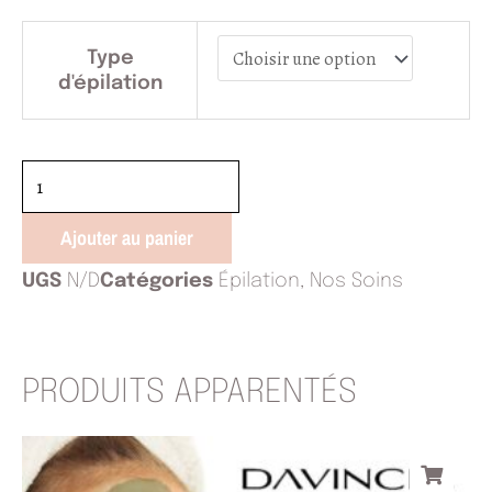
quantité
de
Type
Bras
d'épilation
Ajouter au panier
UGS
N/D
Catégories
Épilation
,
Nos Soins
PRODUITS APPARENTÉS