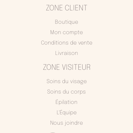
c
s
ZONE CLIENT
e
t
b
a
o
g
Boutique
o
r
Mon compte
k
a
Conditions de vente
m
Livraison
ZONE VISITEUR
Soins du visage
Soins du corps
Épilation
L'Équipe
Nous joindre