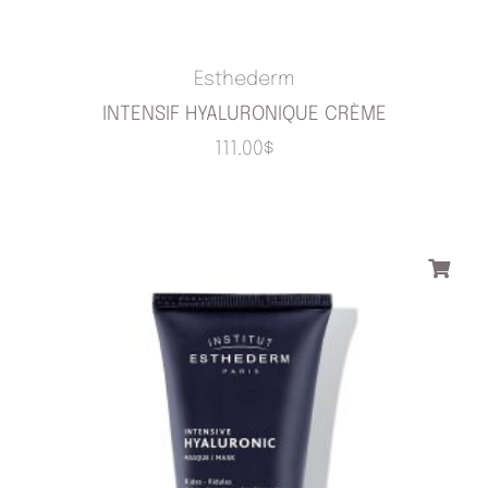
Esthederm
INTENSIF HYALURONIQUE CRÈME
111.00
$