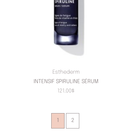
Esthederm
INTENSIF SPIRULINE SÉRUM
121.00
$
1
2