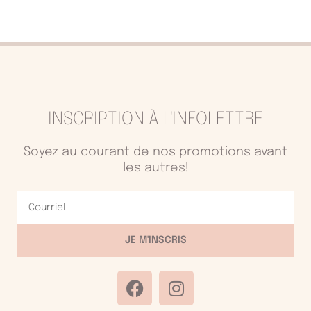
INSCRIPTION À L'INFOLETTRE
Soyez au courant de nos promotions avant
les autres!
Courriel
JE M'INSCRIS
F
I
a
n