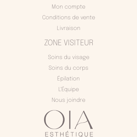
o
r
Mon compte
k
a
Conditions de vente
m
Livraison
ZONE VISITEUR
Soins du visage
Soins du corps
Épilation
L'Équipe
Nous joindre