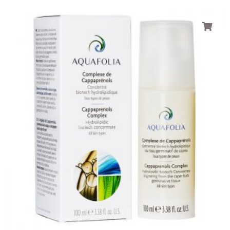
Plage
de
prix :
124.00$
à
182.00$