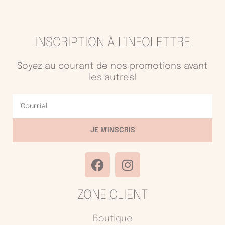
INSCRIPTION À L'INFOLETTRE
Soyez au courant de nos promotions avant
les autres!
Courriel
JE M'INSCRIS
F
I
a
n
c
s
ZONE CLIENT
e
t
b
a
o
g
Boutique