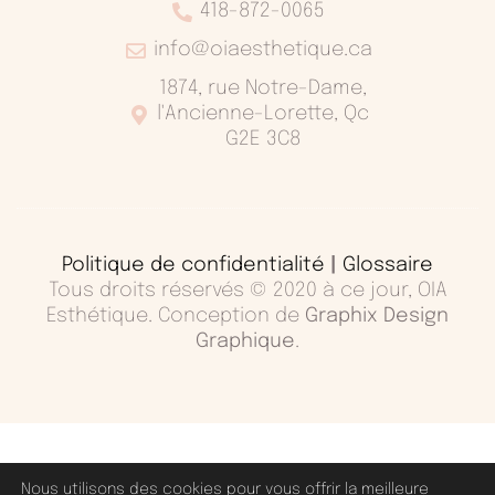
418-872-0065
info@oiaesthetique.ca
1874, rue Notre-Dame,
l'Ancienne-Lorette, Qc
G2E 3C8
Politique de confidentialité
|
Glossaire
Tous droits réservés © 2020 à ce jour, OIA
Esthétique. Conception de
Graphix Design
Graphique
.
Nous utilisons des cookies pour vous offrir la meilleure