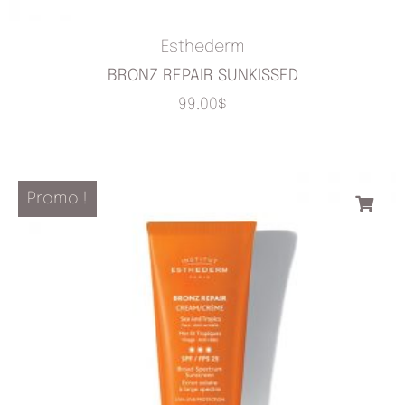
Esthederm
BRONZ REPAIR SUNKISSED
99.00
$
Le
Le
Promo !
prix
prix
initial
actuel
était :
est :
101.00$.
85.85$.