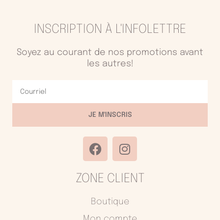
INSCRIPTION À L'INFOLETTRE
Soyez au courant de nos promotions avant
les autres!
Courriel
JE M'INSCRIS
F
I
a
n
c
s
ZONE CLIENT
e
t
b
a
o
g
Boutique
o
r
Mon compte