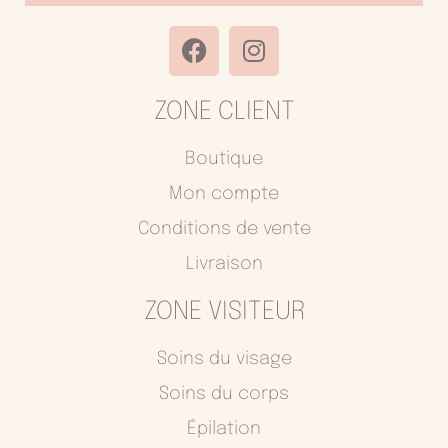
F
I
a
n
c
s
ZONE CLIENT
e
t
b
a
o
g
Boutique
o
r
Mon compte
k
a
Conditions de vente
m
Livraison
ZONE VISITEUR
Soins du visage
Soins du corps
Épilation