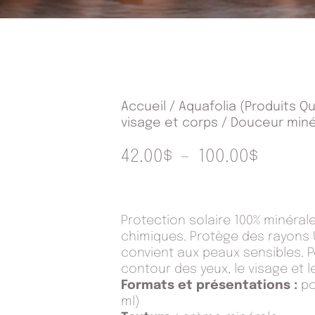
Accueil
/
Aquafolia (Produits Q
visage et corps
/ Douceur miné
PLAGE
42.00
$
–
100.00
$
DE
PRIX :
Protection solaire 100% minérale
42.00$
chimiques. Protège des rayons U
À
convient aux peaux sensibles. P
100.00
contour des yeux, le visage et l
Formats et présentations :
po
ml)