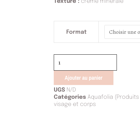
Texture :
crème minérale
quantité
de
Format
Douceur
minérale
FPS
27
Ajouter au panier
UGS
N/D
Catégories
Aquafolia (Produit
visage et corps