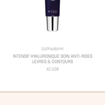
Esthederm
INTENSIF HYALURONIQUE SOIN ANTI-RIDES
LÈVRES & CONTOURS
42.00
$