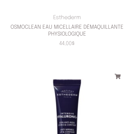
Esthederm
OSMOCLEAN EAU MICELLAIRE DÉMAQUILLANTE
PHYSIOLOGIQUE
44.00
$