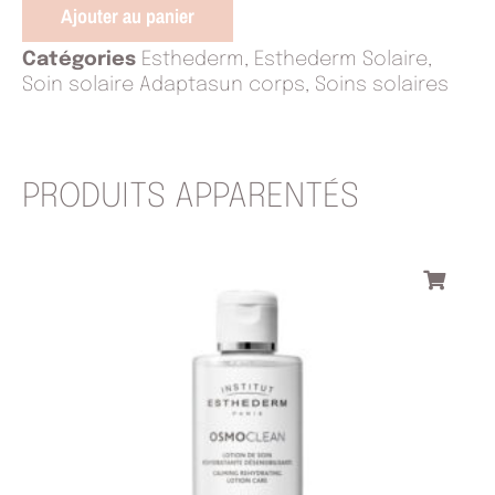
Eau
Ajouter au panier
de
Soin
Catégories
Esthederm
,
Esthederm Solaire
,
Hydratante
Soin solaire Adaptasun corps
,
Soins solaires
3
Soleils
PRODUITS APPARENTÉS