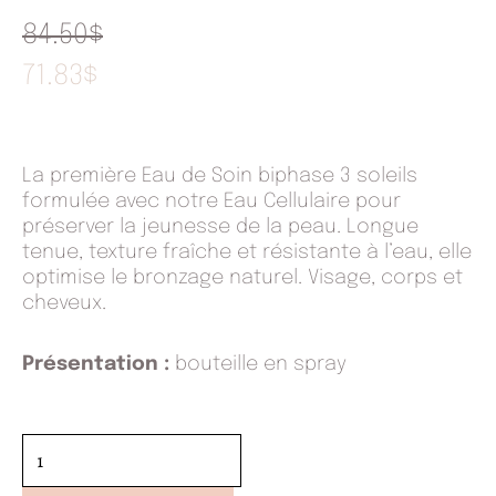
LE
LE
84.50
$
PRIX
PRIX
71.83
$
INITIAL
ACTUEL
ÉTAIT :
EST :
84.50$.
71.83$.
La première Eau de Soin biphase 3 soleils
formulée avec notre Eau Cellulaire pour
préserver la jeunesse de la peau. Longue
tenue, texture fraîche et résistante à l’eau, elle
optimise le bronzage naturel. Visage, corps et
cheveux.
Présentation :
bouteille en spray
quantité
de