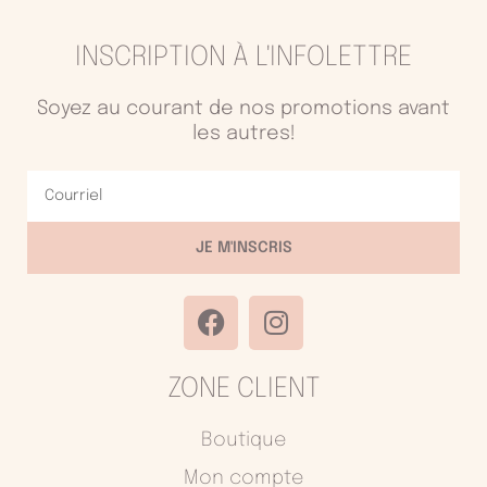
INSCRIPTION À L'INFOLETTRE
Soyez au courant de nos promotions avant
les autres!
Courriel
JE M'INSCRIS
F
I
a
n
c
s
ZONE CLIENT
e
t
b
a
o
g
Boutique
o
r
Mon compte