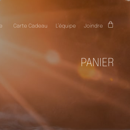
e
Carte Cadeau
L’équipe
Joindre
PANIER
PANIER